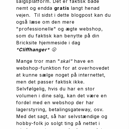
salgsplatform. Det er faktisk både 
nemt og endda 
gratis 
langt henad 
vejen.  Til sidst i dette blogpost kan du 
også læse om den mere 
"professionelle" og ægte webshop, 
som du faktisk kan benytte på din 
Bricksite hjemmeside i dag 
*
Cliffhanger
* 🫢
Mange tror man "
skal" 
have en 
webshop-funktion for at overhovedet 
at kunne sælge noget på internettet, 
men det passer faktisk ikke. 
Selvfølgelig, hvis du har en stor 
volumen i dine salg, kan det være en 
fordel med en webshop der har 
lagerstyring, betalingsgateway, osv. 
Med det sagt, så har selvstændige og 
hobby-folk jo solgt ting på nettet i 