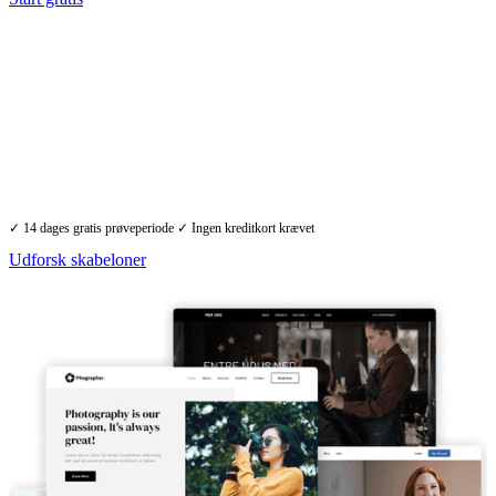
Lav din egen professionelle hjemmeside,
nemt og hurtigt - ingen tekniske
færdigheder nødvendigt.
Lav en flot, professionel hjemmeside, der matcher dine behov. Ingen
tekniske færdigheder? Intet problem. Med Bricksite får du adgang til
smukke skabeloner og et brugervenligt værktøj.
✓ 14 dages gratis prøveperiode ✓ Ingen kreditkort krævet
Udforsk skabeloner