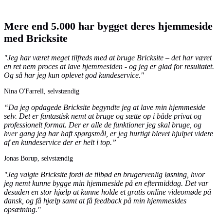
Mere end 5.000 har bygget deres hjemmeside
med Bricksite
"Jeg har været meget tilfreds med at bruge Bricksite – det har været
en ret nem proces at lave hjemmesiden - og jeg er glad for resultatet.
Og så har jeg kun oplevet god kundeservice."
Nina O'Farrell, selvstændig
“Da jeg opdagede Bricksite begyndte jeg at lave min hjemmeside
selv. Det er fantastisk nemt at bruge og sætte op i både privat og
professionelt format. Der er alle de funktioner jeg skal bruge, og
hver gang jeg har haft spørgsmål, er jeg hurtigt blevet hjulpet videre
af en kundeservice der er helt i top.”
Jonas Borup, selvstændig
"Jeg valgte Bricksite fordi de tilbød en brugervenlig løsning, hvor
jeg nemt kunne bygge min hjemmeside på en eftermiddag. Det var
desuden en stor hjælp at kunne holde et gratis online videomøde på
dansk, og få hjælp samt at få feedback på min hjemmesides
opsætning."