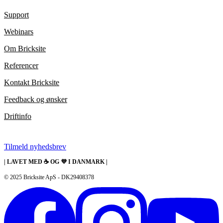
Support
Webinars
Om Bricksite
Referencer
Kontakt Bricksite
Feedback og ønsker
Driftinfo
Få de seneste nyheder
Tilmeld nyhedsbrev
| LAVET MED ☕️ OG 💜 I DANMARK |
© 2025 Bricksite ApS - DK29408378