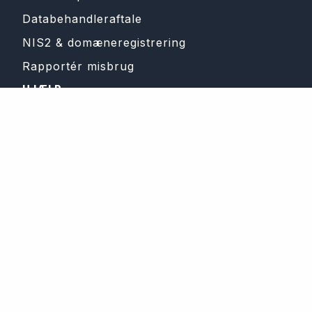
Databehandleraftale
NIS2 & domæneregistrering
Rapportér misbrug
HJÆLP
Support
Webinars
Om Bricksite
Referencer
Kontakt Bricksite
Feedback og ønsker
Driftinfo
FÅ DE SENESTE NYHEDER