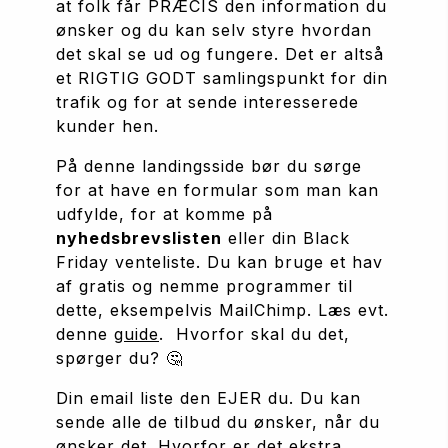
at folk får PRÆCIS den information du 
ønsker og du kan selv styre hvordan 
det skal se ud og fungere. Det er altså 
et RIGTIG GODT samlingspunkt for din 
trafik og for at sende interesserede 
kunder hen.
På denne landingsside bør du sørge 
for at have en formular som man kan 
udfylde, for at komme på 
nyhedsbrevslisten
 eller din Black 
Friday venteliste. Du kan bruge et hav 
af gratis og nemme programmer til 
dette, eksempelvis MailChimp. Læs evt. 
denne 
guide
.  Hvorfor skal du det, 
spørger du? 🤔
Din email liste den EJER du. Du kan 
sende alle de tilbud du ønsker, når du 
ønsker det. Hvorfor er det ekstra 