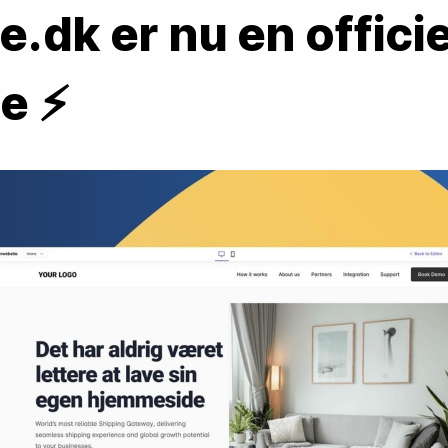
e.dk er nu en officiel
e ⚡️