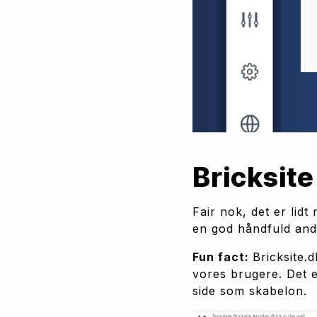
Bricksit
Fair nok, det er lid
en god håndfuld andr
Fun fact: 
Bricksite.d
vores brugere. Det e
side som skabelon.