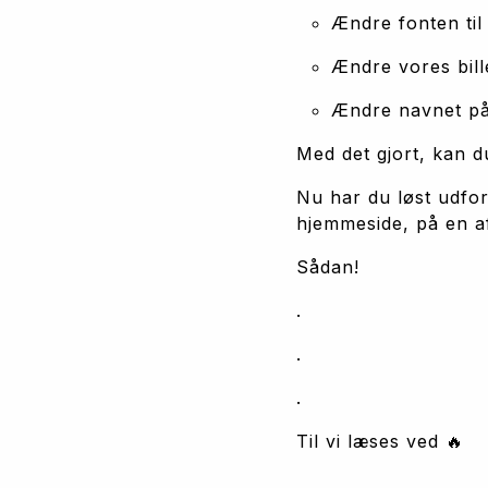
Ændre fonten ti
Ændre vores bille
Ændre navnet på 
Med det gjort, kan du
Nu har du løst udfor
hjemmeside, på en a
Sådan!
.
.
.
Til vi læses ved 🔥