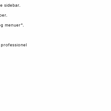
re sidebar.
oer. 
og menuer". 
professionel 