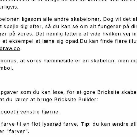
rligvis. 
belonen ligesom alle andre skabeloner. Dog vil det alt
t spejle dig efter, så du kan se om alt fungerer på din
r på vores. Det nemlig lettere at vide hvilken vej ma
 et eksempel at læne sig opad.Du kan finde flere ill
draw.co
 bonus, at vores hjemmeside er en skabelon, men med
ymbol. 
opgaver som du kan løse, for at gøre Bricksite skabelo
at du lærer at bruge Bricksite Builder:
logoet i venstre hjørne.
arve til en flot lyserød farve. 
Tip
: du kan ændre all
er "farver".