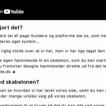
jort det?
ndre tal af page-buildere og platforme ala os, som ha
deres eget system...
g rigtig stolte over at vi har, men vi har lige taget de
es egen hjemmeside til en skabelon, som du kan start
u fremover designe hjemmesider direkte ud fra det la
ite.dk 🔥
ved skabelonen?
kan se hvordan vi har lavet vores side, samt du kan
er der mange unikke valg på vores skabelon.
velkommen til at bruge alt det du kan lide ved vores s