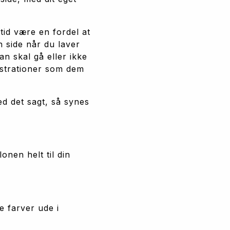
id være en fordel at 
 side når du laver 
n skal gå eller ikke 
ustrationer som dem 
 det sagt, så synes 
nen helt til din 
e farver ude i 