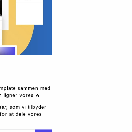
 template sammen med 
 ligner vores 🔥
der
, som vi tilbyder 
or at dele vores 