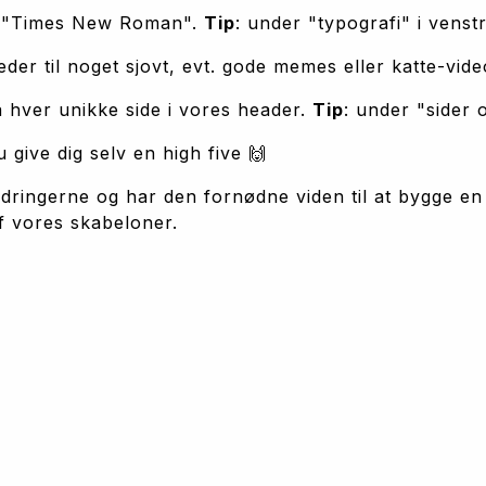
l "Times New Roman". 
Tip
: under "typografi" i venst
der til noget sjovt, evt. gode memes eller katte-vide
hver unikke side i vores header. 
Tip
: under "sider 
 give dig selv en high five 🙌
dringerne og har den fornødne viden til at bygge en 
f vores skabeloner.