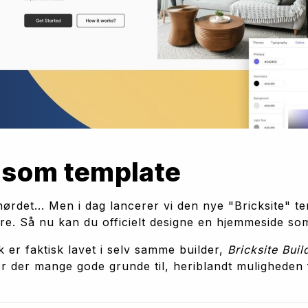
e som template
t nørdet... Men i dag lancerer vi den nye "Bricksite"
e. Så nu kan du officielt designe en hjemmeside som
k er faktisk lavet i selv samme builder, 
Bricksite Buil
r der mange gode grunde til, heriblandt muligheden f