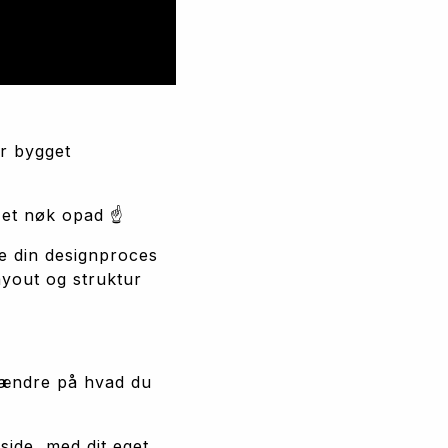
r bygget 
n et nøk opad ☝️
e din designproces 
yout og struktur 
 ændre på hvad du 
ide, med dit eget 